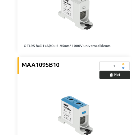
OTL95 hall 1xAl/Cu 6-95mm² 1000V universaalklemm
MAA1095B10
Päri