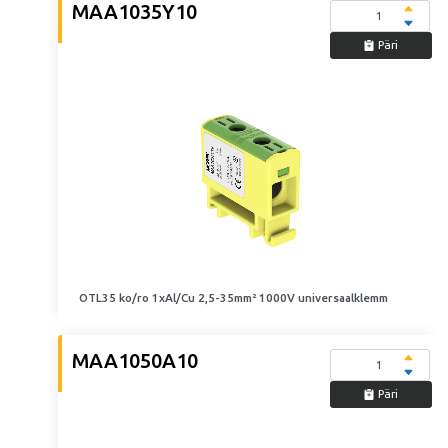
MAA1035Y10
Päri
OTL35 ko/ro 1xAl/Cu 2,5-35mm² 1000V universaalklemm
MAA1050A10
Päri