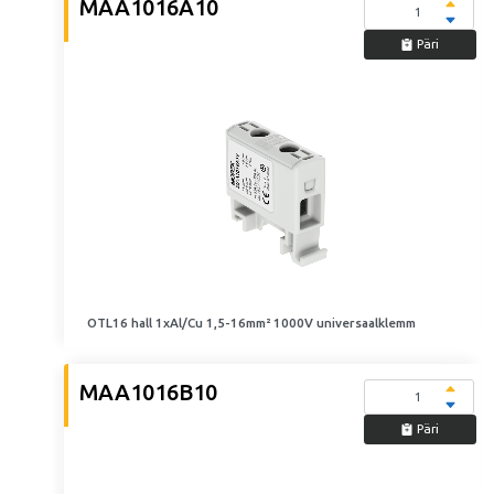
MAA1016A10
Päri
OTL16 hall 1xAl/Cu 1,5-16mm² 1000V universaalklemm
MAA1016B10
Päri