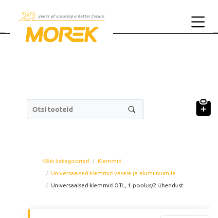
Otsi tooteid
Kõik kategooriad
Klemmid
Universaalsed klemmid vasele ja alumiiniumile
Universaalsed klemmid OTL, 1 poolus/2 ühendust
Tootekood
Too