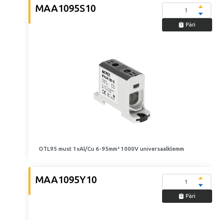
MAA1095S10
Päri
OTL95 must 1xAl/Cu 6-95mm² 1000V universaalklemm
MAA1095Y10
Päri