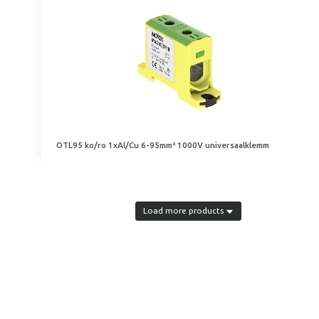
OTL95 ko/ro 1xAl/Cu 6-95mm² 1000V universaalklemm
Load more products