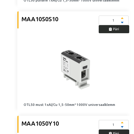
OTL50 punane 1xAl/Cu 1,5-50mm² 1000V universaalklemm
MAA1050S10
Päri
OTL50 must 1xAl/Cu 1,5-50mm² 1000V universaalklemm
MAA1050Y10
Päri