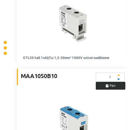
OTL50 hall 1xAl/Cu 1,5-50mm² 1000V universaalklemm
MAA1050B10
Päri