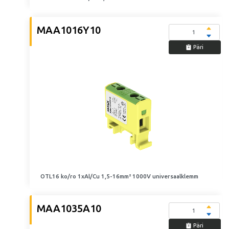
MAA1016Y10
Päri
OTL16 ko/ro 1xAl/Cu 1,5-16mm² 1000V universaalklemm
MAA1035A10
Päri