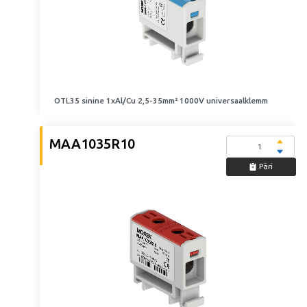
OTL35 sinine 1xAl/Cu 2,5-35mm² 1000V universaalklemm
MAA1035R10
Päri